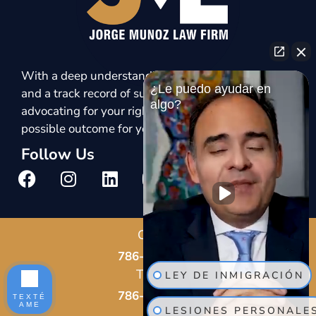
With a deep understanding of immigration law
¿Le puedo ayudar en
and a track record of success, we are dedicated to
algo?
advocating for your rights and achieving the best
possible outcome for your immigration case.
Follow Us
Call Us
786-678-8587
Text Us
LEY DE INMIGRACIÓN
786-802-7819
TEXTÉ
AME
LESIONES PERSONALE