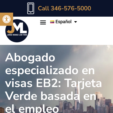
Call 346-576-5000
Abrir barra de herramientas
Español
Abogado
especializado en
visas EB2: Tarjeta
Verde basada en
el empleo