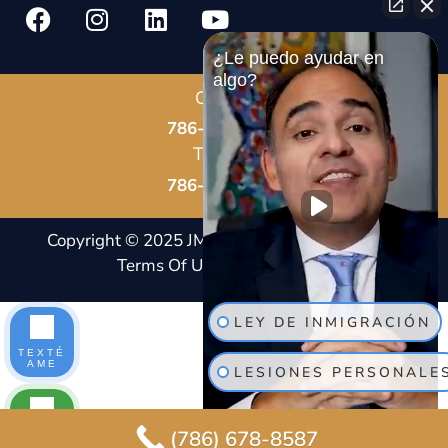
¿Le puedo ayudar en
algo?
Call Us
786-678-8587
Text Us
786-802-7819
Copyright © 2025 JM Immigration Law |
Notice And
Terms Of Usage
|
Privacy Policy |
Site Map
LEY DE INMIGRACIÓN
TEXTÉ
AME
LESIONES PERSONALE
(786) 678-8587
LLÁMA
NOS