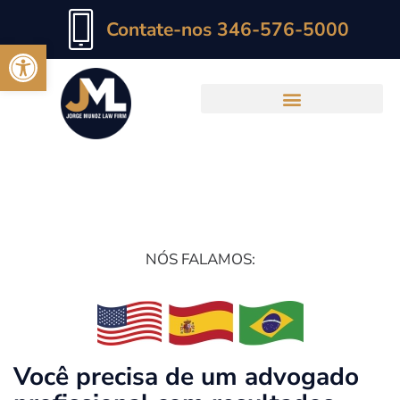
Contate-nos 346-576-5000
Abrir a barra de ferramentas
Advogado de Acidentes
NÓS FALAMOS:
Você precisa de um advogado