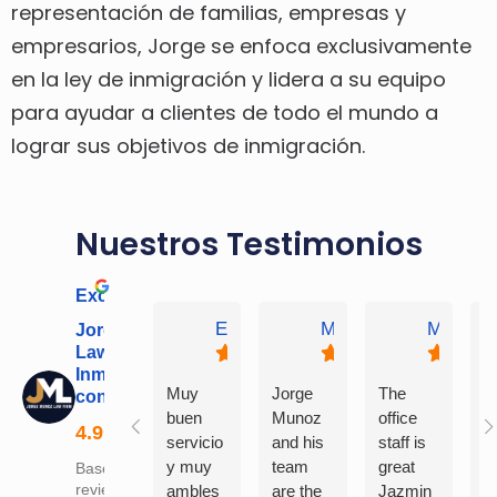
representación de familias, empresas y
empresarios, Jorge se enfoca exclusivamente
en la ley de inmigración y lidera a su equipo
para ayudar a clientes de todo el mundo a
lograr sus objetivos de inmigración.
Nuestros Testimonios
Excellent
Eloy Covarrubias
Maria Ramirez
Marisol
Jorge Munoz
Law Firm –
Inmigrando
Muy
Jorge
The
M
con Jorge
buen
Munoz
office
b
servicio
and his
staff is
s
y muy
team
great
a
Based on 121
reviews
ambles
are the
Jazmin
y