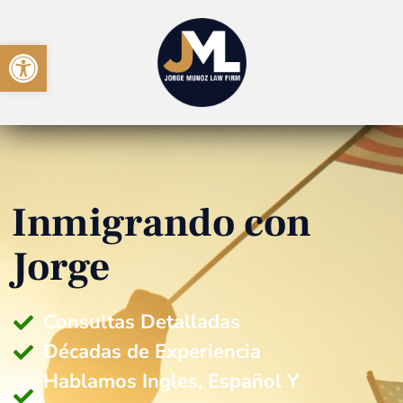
Open toolbar
Inmigrando con
Jorge
Consultas Detalladas
Décadas de Experiencia
Hablamos Ingles, Español Y